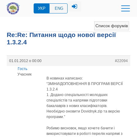
УКР
ENG
Список форумів
Re:Re: Питання щодо нової версії
1.3.2.4
01.01.2012 о 00:00
#22094
Гость
Учасник
В новинах написано:
“ЗМІНИ/ДОПОВНЕННЯ В ПРОГРАМІ ВЕРСІЇ
1.3.2.4
1. Додано спеціальності молодших
спеціалістів та напрями підготовки
бакалаврів з нових класифікаторів.
Необхідно оновити Dovidnyk.zip та версію
програми.”
Робимо висновок, якщо хочете бачити і
використовувати в роботі перелік напрямі з