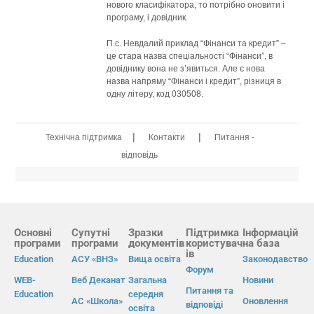
нового класифікатора, то потрібно оновити і
програму, і довідник.
П.с. Невдалий приклад “Фінанси та кредит” –
це стара назва спеціальності “Фінанси”, в
довіднику вона не з’явиться. Але є нова
назва напряму “Фінанси і кредит”, різниця в
одну літеру, код 030508.
|
|
Технічна підтримка
Контакти
Питання -
відповідь
Основні
Супутні
Зразки
Підтримка
Інформацій
програми
програми
документів
користувач
на база
ів
Education
АСУ «ВНЗ»
Вища освіта
Законодавство
Форум
WEB-
Веб Деканат
Загальна
Новини
Питання та
Education
середня
АС «Школа»
Оновлення
відповіді
освіта