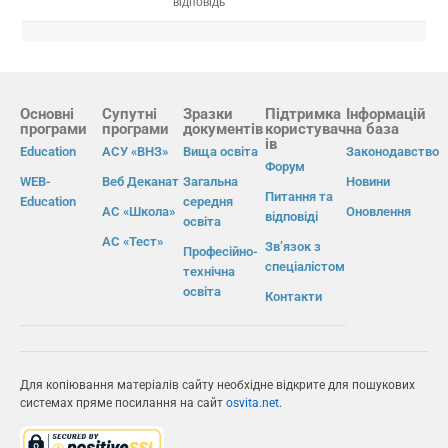
відповідь
Основні
Супутні
Зразки
Підтримка
Інформацій
програми
програми
документів
користувач
на база
ів
Education
АСУ «ВНЗ»
Вища освіта
Законодавство
Форум
WEB-
Веб Деканат
Загальна
Новини
Питання та
Education
середня
АС «Школа»
Оновлення
відповіді
освіта
АС «Тест»
Зв’язок з
Професійно-
спеціалістом
технічна
освіта
Контакти
Для копіювання матеріалів сайту необхідне відкрите для пошукових
системах пряме посилання на сайт
osvita.net
.