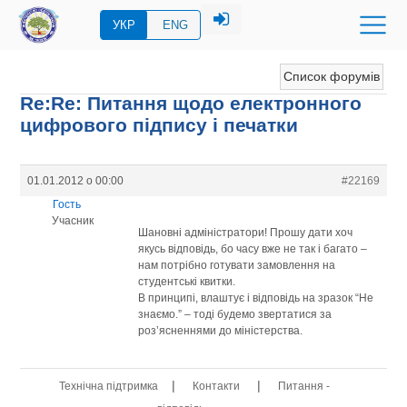
УКР
ENG
Список форумів
Re:Re: Питання щодо електронного
цифрового підпису і печатки
01.01.2012 о 00:00
#22169
Гость
Учасник
Шановні адміністратори! Прошу дати хоч
якусь відповідь, бо часу вже не так і багато –
нам потрібно готувати замовлення на
студентські квитки.
В принципі, влаштує і відповідь на зразок “Не
знаємо.” – тоді будемо звертатися за
роз’ясненнями до міністерства.
|
|
Технічна підтримка
Контакти
Питання -