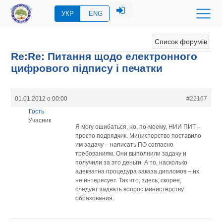
УКР
ENG
Список форумів
Re:Re: Питання щодо електронного
цифрового підпису і печатки
01.01.2012 о 00:00
#22167
Гость
Учасник
Я могу ошибаться, но, по-моему, НИИ ПИТ –
просто подрядчик. Министерство поставило
им задачу – написать ПО согласно
требованиям. Они выполнили задачу и
получили за это деньги. А то, насколько
адекватна процедура заказа дипломов – их
не интересует. Так что, здесь, скорее,
следует задвать вопрос министерству
образования.