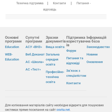
|
|
Технічна підтримка
Контакти
Питання -
відповідь
Основні
Супутні
Зразки
Підтримка
Інформацій
програми
програми
документів
користувач
на база
ів
Education
АСУ «ВНЗ»
Вища освіта
Законодавство
Форум
WEB-
Веб Деканат
Загальна
Новини
Питання та
Education
середня
АС «Школа»
Оновлення
відповіді
освіта
АС «Тест»
Зв’язок з
Професійно-
спеціалістом
технічна
освіта
Контакти
Для копіювання матеріалів сайту необхідне відкрите для пошукових
системах пряме посилання на сайт
osvita.net
.