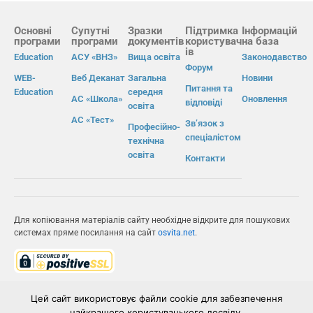
Основні
Супутні
Зразки
Підтримка
Інформацій
програми
програми
документів
користувач
на база
ів
Education
АСУ «ВНЗ»
Вища освіта
Законодавство
Форум
WEB-
Веб Деканат
Загальна
Новини
Питання та
Education
середня
АС «Школа»
Оновлення
відповіді
освіта
АС «Тест»
Зв’язок з
Професійно-
спеціалістом
технічна
освіта
Контакти
Для копіювання матеріалів сайту необхідне відкрите для пошукових
системах пряме посилання на сайт
osvita.net
.
© Інформаційно-виробнича система «Освіта» 2026.
Цей сайт використовує файли cookie для забезпечення
найкращого користувацького досвіду.