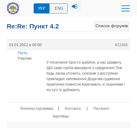
УКР
ENG
Re:Re: Пункт 4.2
Список форумів
01.01.2012 о 00:00
#22466
Гость
Учасник
У посиланні просто шаблон, а нас цікавить
ЩО саме треба вказувати у сужденнях! Тож
будь ласка уточніть, оскільки у доступних
прикладах заповнення Додатків судження
практично повністю корелюють зі знаннями і
по суті їх дублюють.
|
|
Технічна підтримка
Контакти
Питання -
відповідь