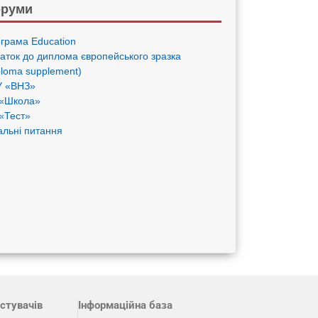
руми
грама Eduсation
аток до диплома європейського зразка
ploma supplement)
 «ВНЗ»
«Школа»
«Тест»
альні питання
стувачів
Інформаційна база