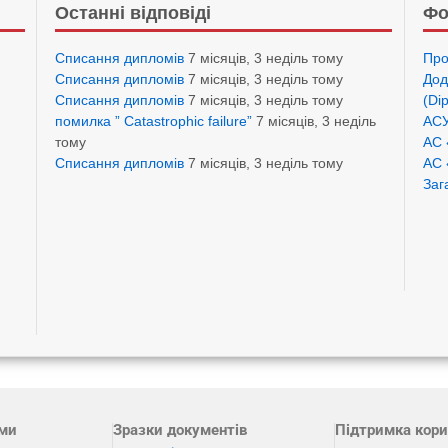
Останні відповіді
Фо
Списання дипломів
7 місяців, 3 неділь тому
Про
Списання дипломів
7 місяців, 3 неділь тому
Дод
Списання дипломів
7 місяців, 3 неділь тому
(Di
помилка ” Catastrophic failure”
7 місяців, 3 неділь
АСУ
тому
АС 
Списання дипломів
7 місяців, 3 неділь тому
АС 
Заг
ами
Зразки документів
Підтримка кори