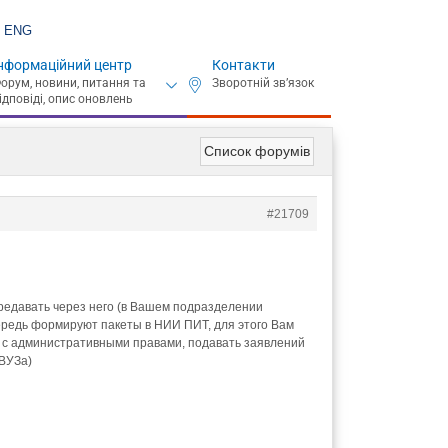
ENG
нформаційний центр
Контакти
Список форумів
#21709
ередавать через него (в Вашем подразделении
чередь формируют пакеты в НИИ ПИТ, для этого Вам
ра с административными правами, подавать заявлений
 ВУЗа)