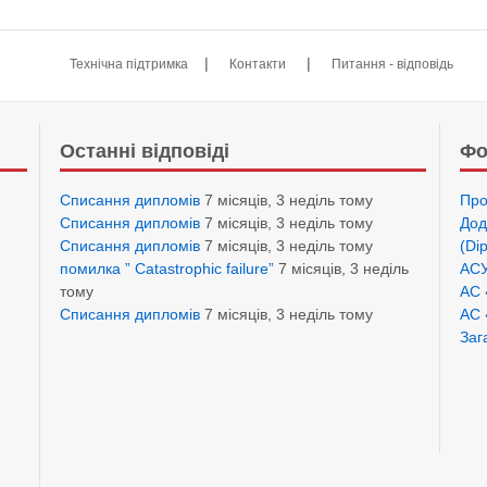
|
|
Технічна підтримка
Контакти
Питання - відповідь
Останні відповіді
Фо
Списання дипломів
7 місяців, 3 неділь тому
Про
Списання дипломів
7 місяців, 3 неділь тому
Дод
Списання дипломів
7 місяців, 3 неділь тому
(Di
помилка ” Catastrophic failure”
7 місяців, 3 неділь
АСУ
тому
АС 
Списання дипломів
7 місяців, 3 неділь тому
АС 
Заг