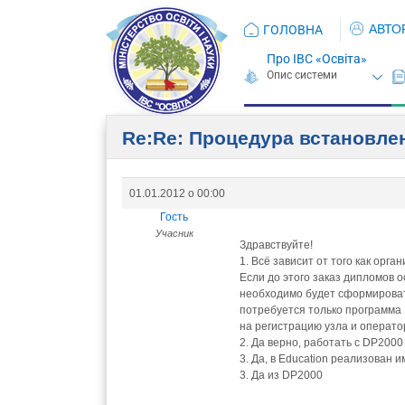
АВТО
ГОЛОВНА
Про ІВС «Освіта»
Re:Re: Процедура встановлен
01.01.2012 о 00:00
Гость
Учасник
Здравствуйте!
1. Всё зависит от того как орг
Если до этого заказ дипломов 
необходимо будет сформировать
потребуется только программа 
на регистрацию узла и оператор
2. Да верно, работать с DP2000
3. Да, в Education реализован 
3. Да из DP2000