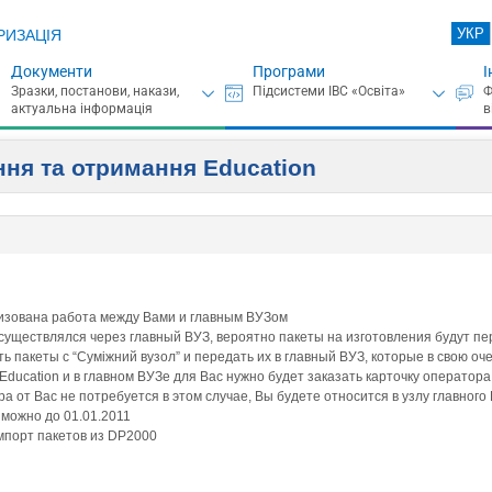
УКР
РИЗАЦІЯ
Документи
Програми
І
ня та отримання Education
анизована работа между Вами и главным ВУЗом
осуществлялся через главный ВУЗ, вероятно пакеты на изготовления будут п
 пакеты с “Суміжний вузол” и передать их в главный ВУЗ, которые в свою о
Education и в главном ВУЗе для Вас нужно будет заказать карточку операто
а от Вас не потребуется в этом случае, Вы будете относится в узлу главного
 можно до 01.01.2011
импорт пакетов из DP2000