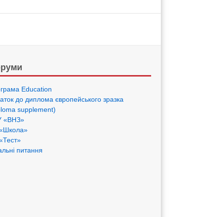
руми
грама Eduсation
аток до диплома європейського зразка
ploma supplement)
 «ВНЗ»
«Школа»
«Тест»
альні питання