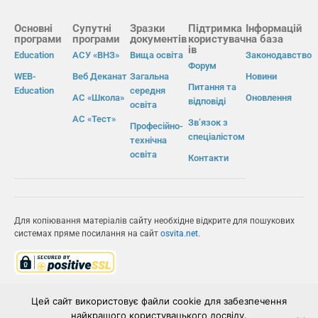
Основні
Супутні
Зразки
Підтримка
Інформацій
програми
програми
документів
користувач
на база
ів
Education
АСУ «ВНЗ»
Вища освіта
Законодавство
Форум
WEB-
Веб Деканат
Загальна
Новини
Питання та
Education
середня
АС «Школа»
Оновлення
відповіді
освіта
АС «Тест»
Зв’язок з
Професійно-
спеціалістом
технічна
освіта
Контакти
Для копіювання матеріалів сайту необхідне відкрите для пошукових
системах пряме посилання на сайт
osvita.net
.
© Інформаційно-виробнича система «Освіта» 2026.
Цей сайт використовує файли cookie для забезпечення
найкращого користувацького досвіду.