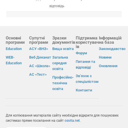
відповідь
Основні
Супутні
Зразки
Підтримка
Інформацій
програми
програми
документів
користувач
на база
ів
Education
АСУ «ВНЗ»
Вища освіта
Законодавство
Форум
WEB-
Веб Деканат
Загальна
Новини
Питання та
Education
середня
АС «Школа»
Оновлення
відповіді
освіта
АС «Тест»
Зв’язок з
Професійно-
спеціалістом
технічна
освіта
Контакти
Для копіювання матеріалів сайту необхідне відкрите для пошукових
системах пряме посилання на сайт
osvita.net
.