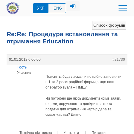
УКР
ENG
Список форумів
Re:Re: Процедура встановлення та
отримання Education
01.01.2012 о 00:00
#21730
Гость
Учасник
Поясніть, будь ласка, чи потрібно заповняти
п.1 та 2 реєстраційної форми, якщо наш
оператор вузла – НМЦ?
Чи потрібно ще якісь документи крімз заяви,
форми, доручення та довідки платника
податку для отримання карт-рідера та
смарт-картки? Дякую
|
|
Технічна підтримка
Контакти
Питання -