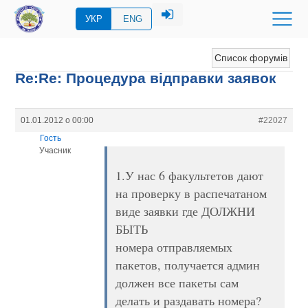
УКР
ENG
Список форумів
Re:Re: Процедура відправки заявок
01.01.2012 о 00:00
#22027
Гость
Учасник
1.У нас 6 факультетов дают
на проверку в распечатаном
виде заявки где ДОЛЖНИ
БЫТЬ
номера отправляемых
пакетов, получается админ
должен все пакеты сам
делать и раздавать номера?