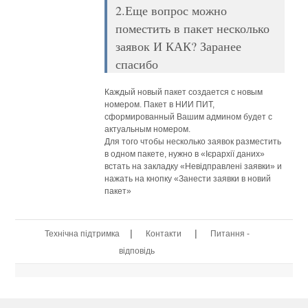
2.Еще вопрос можно
поместить в пакет несколько
заявок И КАК? Заранее
спасибо
Каждый новый пакет создается с новым
номером. Пакет в НИИ ПИТ,
сформированный Вашим админом будет с
актуальным номером.
Для того чтобы несколько заявок разместить
в одном пакете, нужно в «Ієрархії даних»
встать на закладку «Невідправлені заявки» и
нажать на кнопку «Занести заявки в новий
пакет»
|
|
Технічна підтримка
Контакти
Питання -
відповідь