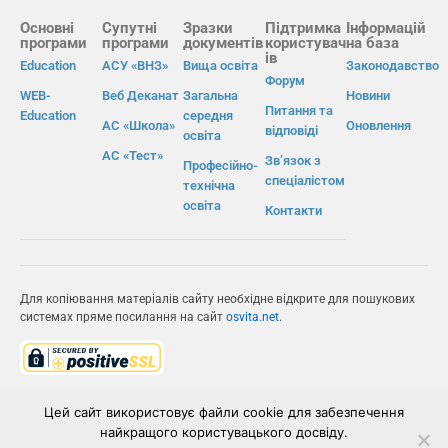
Основні
Супутні
Зразки
Підтримка
Інформацій
програми
програми
документів
користувач
на база
ів
Education
АСУ «ВНЗ»
Вища освіта
Законодавство
Форум
WEB-
Веб Деканат
Загальна
Новини
Питання та
Education
середня
АС «Школа»
Оновлення
відповіді
освіта
АС «Тест»
Зв’язок з
Професійно-
спеціалістом
технічна
освіта
Контакти
Для копіювання матеріалів сайту необхідне відкрите для пошукових
системах пряме посилання на сайт
osvita.net
.
© Інформаційно-виробнича система «Освіта» 2026.
Цей сайт використовує файли cookie для забезпечення
найкращого користувацького досвіду.
ІВС «ОСВІТА»