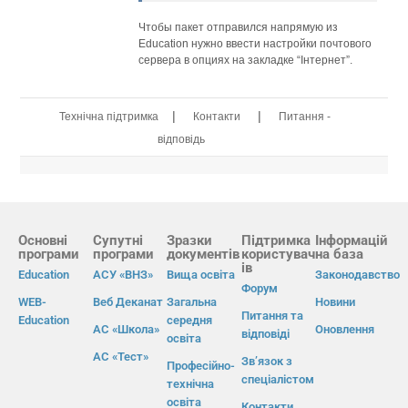
Чтобы пакет отправился напрямую из
Education нужно ввести настройки почтового
сервера в опциях на закладке “Інтернет”.
|
|
Технічна підтримка
Контакти
Питання -
відповідь
Основні
Супутні
Зразки
Підтримка
Інформацій
програми
програми
документів
користувач
на база
ів
Education
АСУ «ВНЗ»
Вища освіта
Законодавство
Форум
WEB-
Веб Деканат
Загальна
Новини
Питання та
Education
середня
АС «Школа»
Оновлення
відповіді
освіта
АС «Тест»
Зв’язок з
Професійно-
спеціалістом
технічна
освіта
Контакти