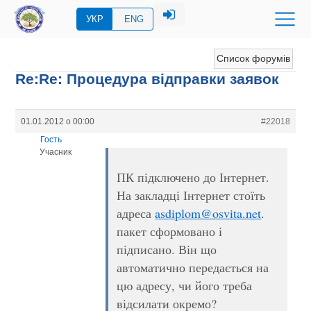
УКР
ENG
Список форумів
Re:Re: Процедура відправки заявок
01.01.2012 о 00:00
#22018
Гость
Учасник
ПК підключено до Інтернет.
На закладці Інтернет стоїть
адреса
asdiplom@osvita.net
.
пакет сформовано і
підписано. Він що
автоматично передається на
цю адресу, чи його треба
відсилати окремо?