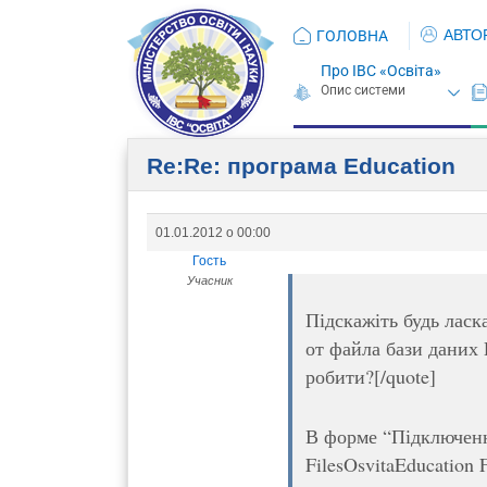
АВТО
ГОЛОВНА
Про ІВС «Освіта»
Re:Re: програма Eduсation
01.01.2012 о 00:00
Гость
Учасник
Підскажіть будь ласк
от файла бази даних 
робити?[/quote]
В форме “Підключенн
FilesOsvitaEducation 