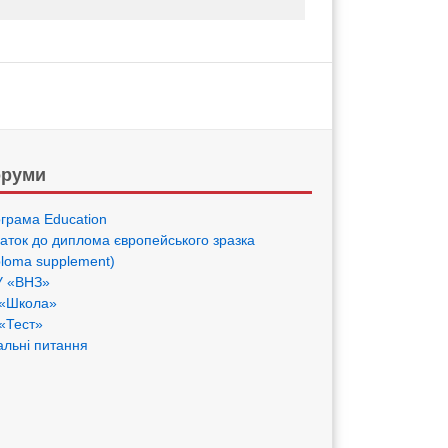
руми
грама Eduсation
аток до диплома європейського зразка
ploma supplement)
 «ВНЗ»
«Школа»
«Тест»
альні питання