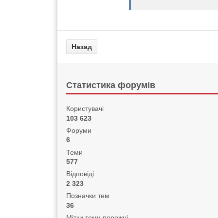
Статистика форумів
Користувачі
103 623
Форуми
6
Теми
577
Відповіді
2 323
Позначки тем
36
Мітки теми порожні