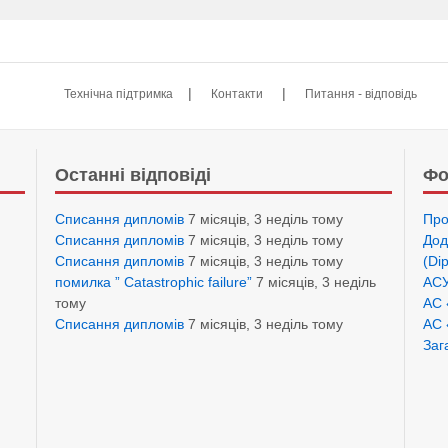
|
|
Технічна підтримка
Контакти
Питання - відповідь
Останні відповіді
Фо
Списання дипломів
7 місяців, 3 неділь тому
Про
Списання дипломів
7 місяців, 3 неділь тому
Дод
Списання дипломів
7 місяців, 3 неділь тому
(Di
помилка ” Catastrophic failure”
7 місяців, 3 неділь
АСУ
тому
АС 
Списання дипломів
7 місяців, 3 неділь тому
АС 
Заг