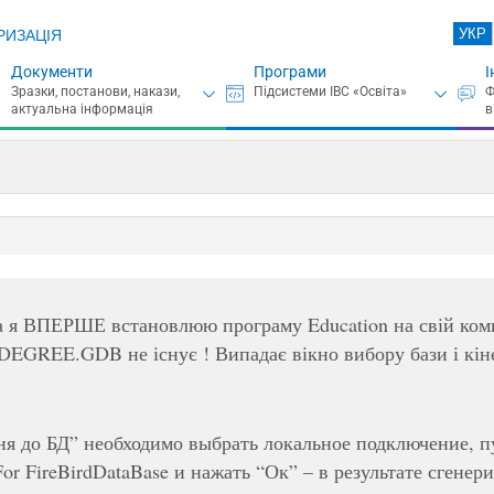
УКР
РИЗАЦІЯ
Документи
Програми
І
а я ВПЕРШЕ встановлюю програму Education на свій компь
DEGREE.GDB не існує ! Випадає вікно вибору бази і кін
я до БД” необходимо выбрать локальное подключение, пу
For FireBirdDataBase и нажать “Ок” – в результате сгенер