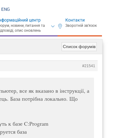
ENG
нформаційний центр
Контакти
Список форумів
#21541
ютер, все як вказано в інструкції, а
ець. База потрібна локально. Що
ть к базе C:Program
ируется база