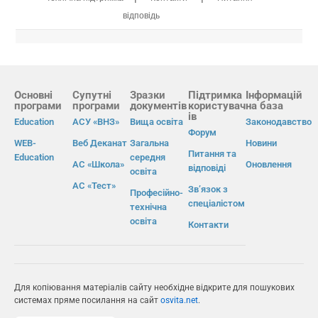
відповідь
Основні
Супутні
Зразки
Підтримка
Інформацій
програми
програми
документів
користувач
на база
ів
Education
АСУ «ВНЗ»
Вища освіта
Законодавство
Форум
WEB-
Веб Деканат
Загальна
Новини
Питання та
Education
середня
АС «Школа»
Оновлення
відповіді
освіта
АС «Тест»
Зв’язок з
Професійно-
спеціалістом
технічна
освіта
Контакти
Для копіювання матеріалів сайту необхідне відкрите для пошукових
системах пряме посилання на сайт
osvita.net
.