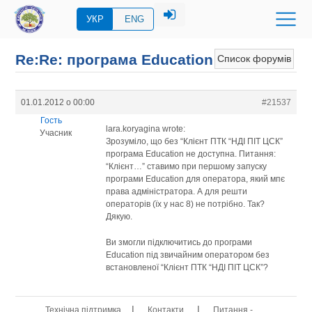
УКР
ENG
Re:Re: програма Eduсation
Список форумів
01.01.2012 о 00:00
#21537
Гость
lara.koryagina wrote:
Учасник
Зрозуміло, що без “Клієнт ПТК “НДІ ПІТ ЦСК”
програма Education не доступна. Питання:
“Клієнт…” ставимо при першому запуску
програми Education для оператора, який мпє
права адміністратора. А для решти
операторів (їх у нас 8) не потрібно. Так?
Дякую.
Ви змогли підключитись до програми
Education під звичайним оператором без
встановленої “Клієнт ПТК “НДІ ПІТ ЦСК”?
|
|
Технічна підтримка
Контакти
Питання -