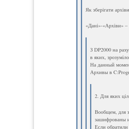
Як зберігати архіви
«Дані»-«Архіви» –
З DP2000 на раху
в яких, зрозуміло
На данный момент
Архивы в C:Progr
2. Для яких ці
Вообщем, для 
зашифрованы 
Если обратили