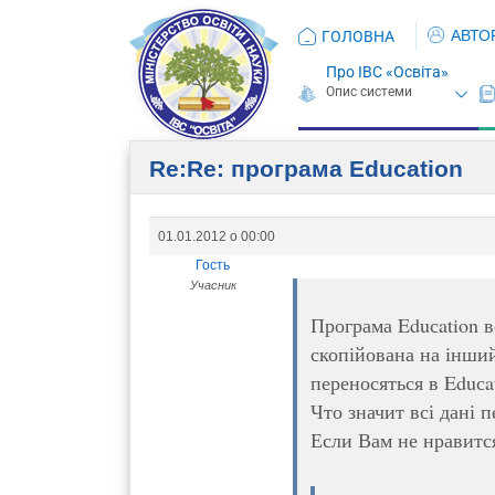
АВТО
ГОЛОВНА
Про ІВС «Освіта»
Re:Re: програма Eduсation
01.01.2012 о 00:00
Гость
Учасник
Програма Eduсation в
скопійована на інший
переносяться в Eduсat
Что значит всі дані 
Если Вам не нравится