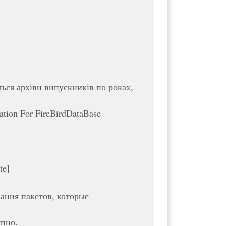
ться архіви випускників по роках,
tion For FireBirdDataBase
te]
ания пакетов, которые
упно.