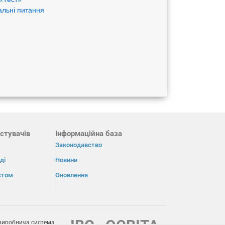
альні питання
стувачів
Інформаційна база
Законодавство
ді
Новини
істом
Оновлення
виробнича система