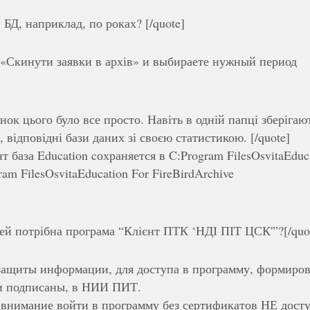
 БД, наприклад, по роках? [/quote]
 «Скинути заявки в архів» и выбираете нужный период
нок цього було все просто. Навіть в одній папці зберігаю
, відповідні бази даних зі своєю статистикою. [/quote]
 база Education cохраняется в C:Program FilesOsvitaEduca
am FilesOsvitaEducation For FireBirdArchive
лей потрібна програма “Клієнт ПТК ‘НДІ ПІТ ЦСК'”?[/quo
защиты информации, для доступа в программу, формиров
и подписаны, в НИИ ПИТ.
 внимание войти в программу без сертификатов НЕ дост