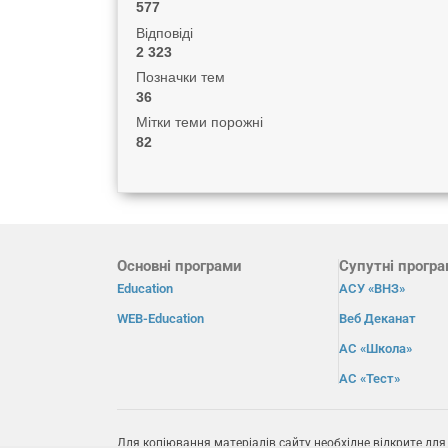
577
Відповіді
2 323
Позначки тем
36
Мітки теми порожні
82
Основні програми
Супутні прогр
Education
АСУ «ВНЗ»
WEB-Education
Веб Деканат
АС «Школа»
АС «Тест»
Для копіювання матеріалів сайту необхідне відкрите для