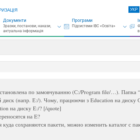
УКР
РИЗАЦІЯ
Документи
Програми
І
становлена по замовчуванню (С:/Program file/…). Папка “О
 диск (напр. Е:/). Чому, працюючи з Eduсation на диску С
ion на диску Е:/? [/quote]
переносятся на E?
 куда сохраняются пакети, можно изменить каталог с па