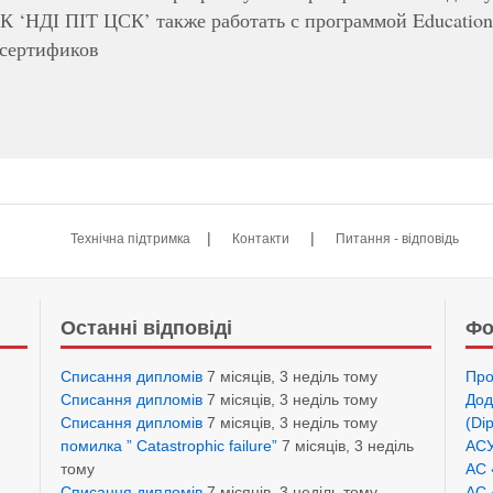
К ‘НДІ ПІТ ЦСК’ также работать с программой Educatio
 сертификов
|
|
Технічна підтримка
Контакти
Питання - відповідь
Останні відповіді
Фо
Списання дипломів
7 місяців, 3 неділь тому
Про
Списання дипломів
7 місяців, 3 неділь тому
Дод
Списання дипломів
7 місяців, 3 неділь тому
(Di
помилка ” Catastrophic failure”
7 місяців, 3 неділь
АСУ
тому
АС 
Списання дипломів
7 місяців, 3 неділь тому
АС 