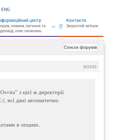
ENG
нформаційний центр
Контакти
Список форумів
#21533
svita” з цієї ж директорії
:/, всі дані автоматично
кетами в опциях.