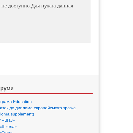
n не доступно.Для нужна данная
руми
грама Eduсation
аток до диплома європейського зразка
ploma supplement)
 «ВНЗ»
«Школа»
«Тест»