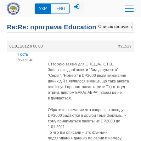
УКР
ENG
Re:Re: програма Eduсation
Список форумів
01.01.2012 о 00:00
#21529
Гость
Учасник
Створюю заявку для СПЕЦІАЛІСТІВ.
Заповнюю дані анкети “Вид документа”,
“Серія”, “Номер ” в DP2000 після виконання
даних дій з’являлося віконце, що така анкета
вже існує і пропон. завантажити її (т.я. студ.
отрим. диплом БАКАЛАВРА). Зараз це не
відбувається.
Обратите внимание что вопрос по поводу
DP2000 задаются в другой теме форума…к
тому приниматься пакеты из DP2000 до
1.01.2011
То что Вы описали – это функции
подтягивания данных по серии и номеру