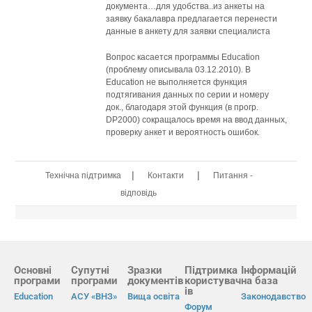
документа…для удобства..из анкеты на
заявку бакалавра предлагается перенести
данные в анкету для заявки специалиста
Вопрос касается программы Education
(проблему описывала 03.12.2010). В
Education не выполняется функция
подтягивания данных по серии и номеру
док., благодаря этой функция (в прогр.
DP2000) сокращалось время на ввод данных,
проверку анкет и вероятность ошибок.
|
|
Технічна підтримка
Контакти
Питання -
відповідь
Основні
Супутні
Зразки
Підтримка
Інформацій
програми
програми
документів
користувач
на база
ів
Education
АСУ «ВНЗ»
Вища освіта
Законодавство
Форум