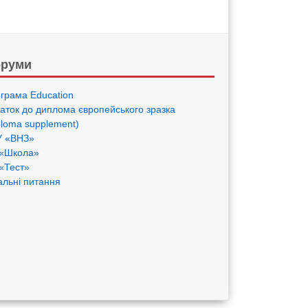
руми
грама Eduсation
аток до диплома європейського зразка
ploma supplement)
 «ВНЗ»
«Школа»
«Тест»
альні питання