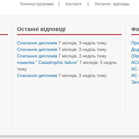
|
|
Технічна підтримка
Контакти
Питання - відповідь
Останні відповіді
Фо
Списання дипломів
7 місяців, 3 неділь тому
Про
Списання дипломів
7 місяців, 3 неділь тому
Дод
Списання дипломів
7 місяців, 3 неділь тому
(Di
помилка ” Catastrophic failure”
7 місяців, 3 неділь
АСУ
тому
АС 
Списання дипломів
7 місяців, 3 неділь тому
АС 
Заг