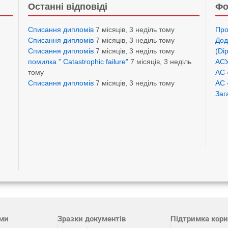
Останні відповіді
Фо
Списання дипломів
7 місяців, 3 неділь тому
Про
Списання дипломів
7 місяців, 3 неділь тому
Дод
Списання дипломів
7 місяців, 3 неділь тому
(Di
помилка ” Catastrophic failure”
7 місяців, 3 неділь
АСУ
тому
АС 
Списання дипломів
7 місяців, 3 неділь тому
АС 
Заг
ами
Зразки документів
Підтримка кори