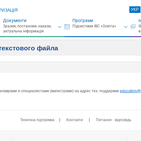
УКР
РИЗАЦІЯ
Документи
Програми
І
текстового файла
алаврами и специалистами (магистрами) на адрес тех. поддержки
education@o
|
|
Технічна підтримка
Контакти
Питання - відповідь