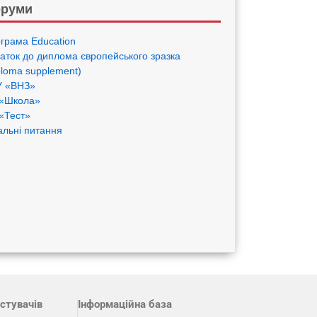
руми
грама Eduсation
аток до диплома європейського зразка
ploma supplement)
 «ВНЗ»
«Школа»
«Тест»
альні питання
стувачів
Інформаційна база