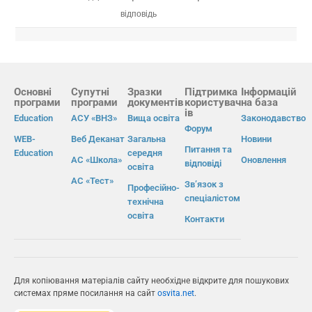
відповідь
Основні
Супутні
Зразки
Підтримка
Інформацій
програми
програми
документів
користувач
на база
ів
Education
АСУ «ВНЗ»
Вища освіта
Законодавство
Форум
WEB-
Веб Деканат
Загальна
Новини
Питання та
Education
середня
АС «Школа»
Оновлення
відповіді
освіта
АС «Тест»
Зв’язок з
Професійно-
спеціалістом
технічна
освіта
Контакти
Для копіювання матеріалів сайту необхідне відкрите для пошукових
системах пряме посилання на сайт
osvita.net
.