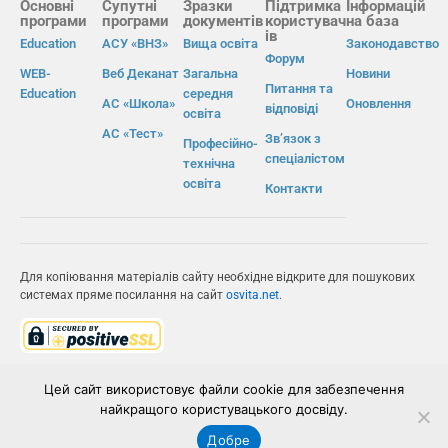
Основні
Супутні
Зразки
Підтримка
Інформацій
програми
програми
документів
користувач
на база
ів
Education
АСУ «ВНЗ»
Вища освіта
Законодавство
Форум
WEB-
Веб Деканат
Загальна
Новини
Питання та
Education
середня
АС «Школа»
Оновлення
відповіді
освіта
АС «Тест»
Зв’язок з
Професійно-
спеціалістом
технічна
освіта
Контакти
Для копіювання матеріалів сайту необхідне відкрите для пошукових
системах пряме посилання на сайт
osvita.net
.
© Інформаційно-виробнича система «Освіта» 2026.
Цей сайт використовує файли cookie для забезпечення
найкращого користувацького досвіду.
ІВС «ОСВІТА»
Добре