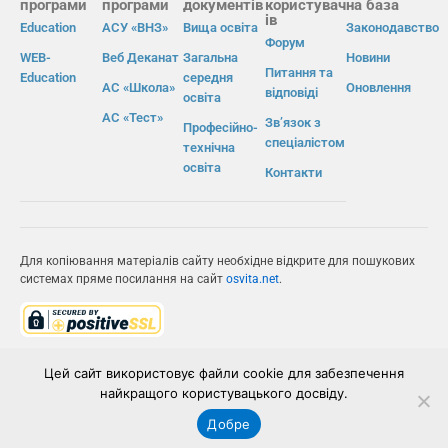
програми
програми
документів
користувач
на база
ів
Education
АСУ «ВНЗ»
Вища освіта
Законодавство
Форум
WEB-
Веб Деканат
Загальна
Новини
Питання та
Education
середня
АС «Школа»
Оновлення
відповіді
освіта
АС «Тест»
Зв’язок з
Професійно-
спеціалістом
технічна
освіта
Контакти
Для копіювання матеріалів сайту необхідне відкрите для пошукових
системах пряме посилання на сайт
osvita.net
.
© Інформаційно-виробнича система «Освіта» 2026.
Цей сайт використовує файли cookie для забезпечення
найкращого користувацького досвіду.
ІВС «ОСВІТА»
Добре