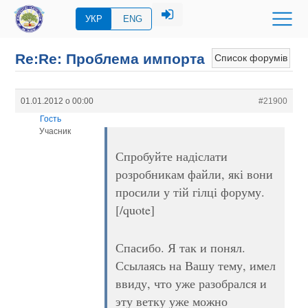
УКР
ENG
Re:Re: Проблема импорта
Список форумів
01.01.2012 о 00:00
#21900
Гость
Учасник
Спробуйте надіслати
розробникам файли, які вони
просили у тій гілці форуму.
[/quote]
Спасибо. Я так и понял.
Ссылаясь на Вашу тему, имел
ввиду, что уже разобрался и
эту ветку уже можно