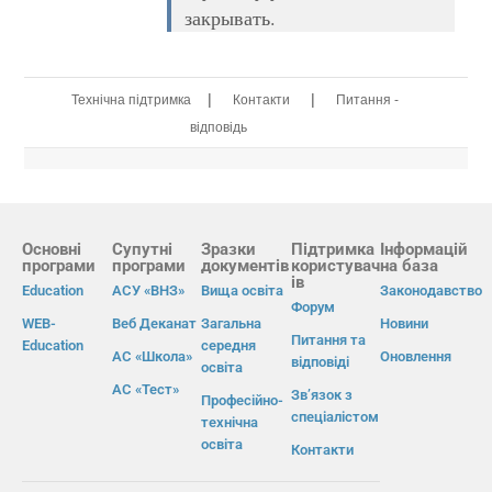
закрывать.
|
|
Технічна підтримка
Контакти
Питання -
відповідь
Основні
Супутні
Зразки
Підтримка
Інформацій
програми
програми
документів
користувач
на база
ів
Education
АСУ «ВНЗ»
Вища освіта
Законодавство
Форум
WEB-
Веб Деканат
Загальна
Новини
Питання та
Education
середня
АС «Школа»
Оновлення
відповіді
освіта
АС «Тест»
Зв’язок з
Професійно-
спеціалістом
технічна
освіта
Контакти