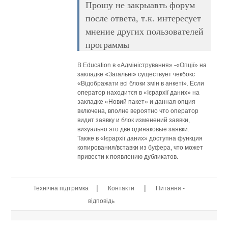
Прошу не закрыавть форум
после ответа, т.к. интересует
мнение других пользователей
программы
В Education в «Адміністрування» -«Опції» на
закладке «Загальні» существует чекбокс
«Відображати всі блоки змін в анкеті». Если
оператор находится в «Ієрархії даних» на
закладке «Новий пакет» и данная опция
включена, вполне вероятно что оператор
видит заявку и блок изменений заявки,
визуально это две одинаковые заявки.
Также в «Ієрархії даних» доступна функция
копирования/вставки из буфера, что может
привести к появлению дубликатов.
|
|
Технічна підтримка
Контакти
Питання -
відповідь