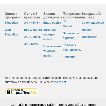
Основні
Супутні
Зразки
Підтримка
Інформацій
програми
програми
документів
користувач
на база
ів
Education
АСУ «ВНЗ»
Вища освіта
Законодавство
Форум
WEB-
Веб Деканат
Загальна
Новини
Питання та
Education
середня
АС «Школа»
Оновлення
відповіді
освіта
АС «Тест»
Зв’язок з
Професійно-
спеціалістом
технічна
освіта
Контакти
Для копіювання матеріалів сайту необхідне відкрите для пошукових
системах пряме посилання на сайт
osvita.net
.
© Інформаційно-виробнича система «Освіта» 2026.
Цей сайт використовує файли cookie для забезпечення