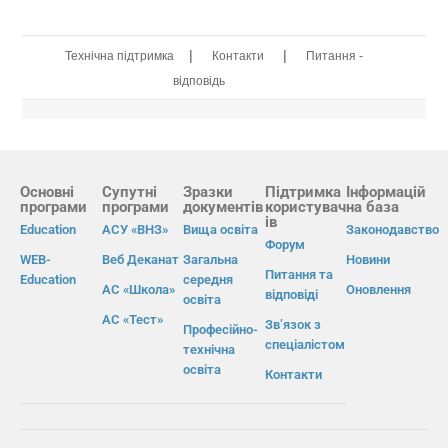
|
|
Технічна підтримка
Контакти
Питання -
відповідь
Основні
Супутні
Зразки
Підтримка
Інформацій
програми
програми
документів
користувач
на база
ів
Education
АСУ «ВНЗ»
Вища освіта
Законодавство
Форум
WEB-
Веб Деканат
Загальна
Новини
Питання та
Education
середня
АС «Школа»
Оновлення
відповіді
освіта
АС «Тест»
Зв’язок з
Професійно-
спеціалістом
технічна
освіта
Контакти