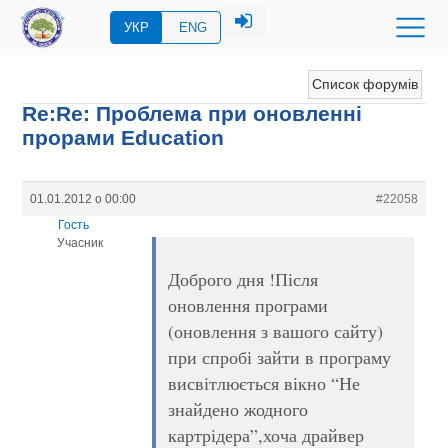
УКР
ENG
Список форумів
Re:Re: Проблема при оновленні
прорами Education
01.01.2012 о 00:00
#22058
Гость
Учасник
Доброго дня !Після
оновлення програми
(оновлення з вашого сайту)
при спробі зайти в програму
висвітлюється вікно “Не
знайдено жодного
картрідера”,хоча драйвер