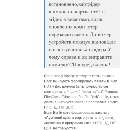
встановлено,картрідер
ввімкнено, картка стоїть
згідно з вимогами,після
оновлення комп ютер
перезавантажено. Дипетчер
устройств показує відповідне
налаштування картрідера.У
чому справа,и як виправити
помилку??Наперед вдячна!
Вероятно у Вас отсутствуют сертификаты.
Если вы будете формировать пакеты в НИИ
ПИТ у Вас должны быть помимо 80.cer
сертификаты “підпис”, “печатка” в C:Program
FilesOsvitaEducation For FireBirdCertific, также
должна быть установлена программа Клієнт
ПТК ‘НДІ ПІТ ЦСК’.
Если Вы будете формировать пакеты в
«Суміжний вузол» сертификаты «підпис»,
«печатка» и программа Клієнт ПТК ‘НДІ ПІТ
ЦСК’ не требуются