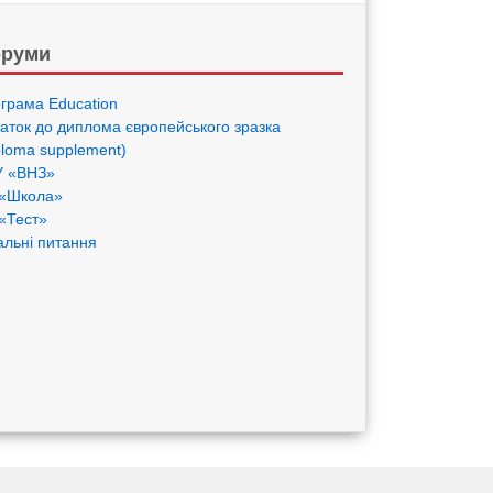
руми
грама Eduсation
аток до диплома європейського зразка
ploma supplement)
 «ВНЗ»
«Школа»
«Тест»
альні питання