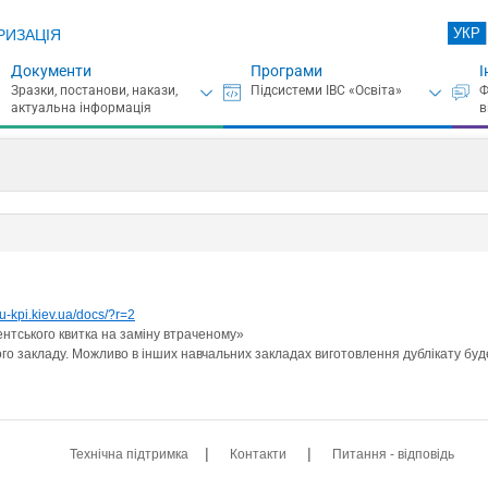
УКР
РИЗАЦІЯ
Документи
Програми
І
tu-kpi.kiev.ua/docs/?r=2
ентського квитка на заміну втраченому»
го закладу. Можливо в інших навчальних закладах виготовлення дублікату бу
|
|
Технічна підтримка
Контакти
Питання - відповідь