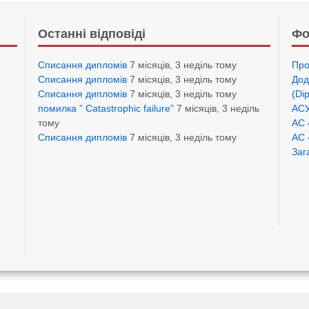
Останні відповіді
Фо
Списання дипломів
7 місяців, 3 неділь тому
Про
Списання дипломів
7 місяців, 3 неділь тому
Дод
Списання дипломів
7 місяців, 3 неділь тому
(Di
помилка ” Catastrophic failure”
7 місяців, 3 неділь
АСУ
тому
АС 
Списання дипломів
7 місяців, 3 неділь тому
АС 
Заг