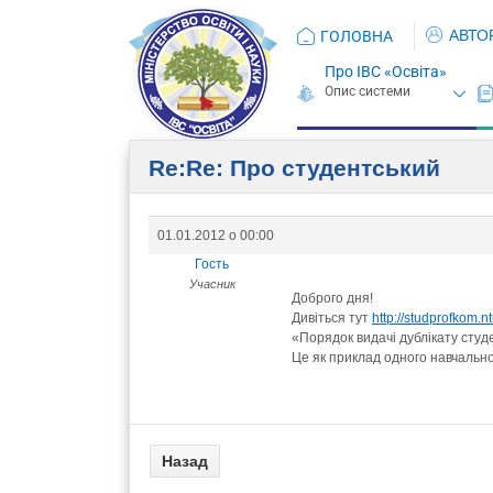
АВТО
ГОЛОВНА
Про ІВС «Освіта»
Re:Re: Про студентський
01.01.2012 о 00:00
Гость
Учасник
Доброго дня!
Дивіться тут
http://studprofkom.n
«Порядок видачі дублікату студ
Це як приклад одного навчально