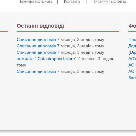
|
|
Технічна підтримка
Контакти
Питання - відповідь
Останні відповіді
Фо
Списання дипломів
7 місяців, 3 неділь тому
Про
Списання дипломів
7 місяців, 3 неділь тому
Дод
Списання дипломів
7 місяців, 3 неділь тому
(Di
помилка ” Catastrophic failure”
7 місяців, 3 неділь
АСУ
тому
АС 
Списання дипломів
7 місяців, 3 неділь тому
АС 
Заг