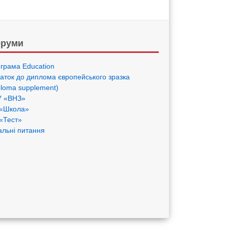
руми
грама Eduсation
аток до диплома європейського зразка
ploma supplement)
 «ВНЗ»
«Школа»
«Тест»
альні питання