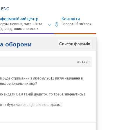
ENG
нформаційний центр
Контакти
ва оборони
Список форумів
#21478
і буде отриманий в лютому 2011 після навчання в
ьних регіональних внз?
во видати Вам такий додаток, то треба звернутись з
аток буде лише національного зразка.