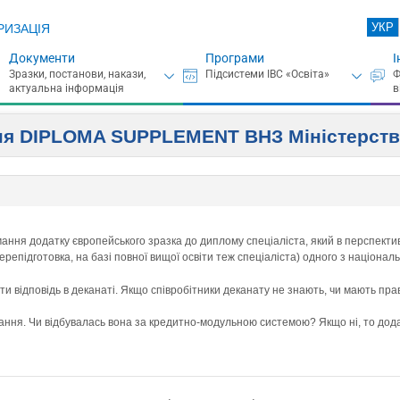
УКР
РИЗАЦІЯ
Документи
Програми
І
ння DIPLOMA SUPPLEMENT ВНЗ Міністерст
ння додатку європейського зразка до диплому спеціаліста, який в перспектив
ерепідготовка, на базі повної вищої освіти теж спеціаліста) одного з націонал
и відповідь в деканаті. Якщо співробітники деканату не знають, чи мають пра
ання. Чи відбувалась вона за кредитно-модульною системою? Якщо ні, то дод