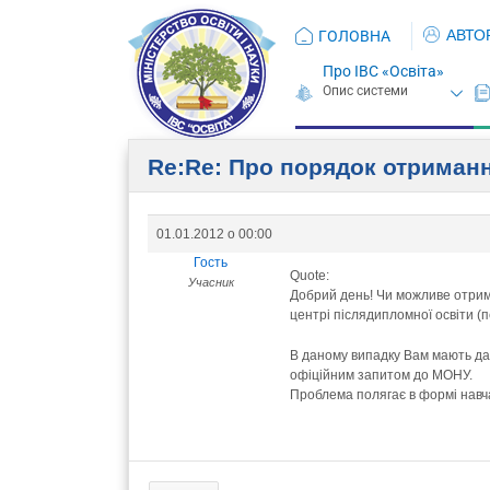
АВТО
ГОЛОВНА
Про ІВС «Освіта»
Re:Re: Про порядок отрима
01.01.2012 о 00:00
Гость
Quote:
Учасник
Добрий день! Чи можливе отрима
центрі післядипломної освіти (п
В даному випадку Вам мають дат
офіційним запитом до МОНУ.
Проблема полягає в формі навч