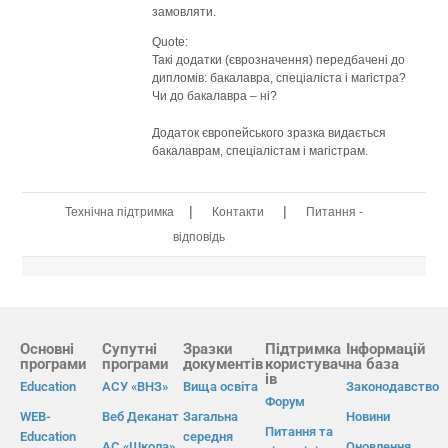
замовляти.
Quote:
Такі додатки (єврозначення) передбачені до
дипломів: бакалавра, спеціаліста і магістра?
Чи до бакалавра – ні?
Додаток європейського зразка видається
бакалаврам, спеціалістам і магістрам.
|
|
Технічна підтримка
Контакти
Питання -
відповідь
Основні
Супутні
Зразки
Підтримка
Інформацій
програми
програми
документів
користувач
на база
ів
Education
АСУ «ВНЗ»
Вища освіта
Законодавство
Форум
WEB-
Веб Деканат
Загальна
Новини
Питання та
Education
середня
АС «Школа»
Оновлення