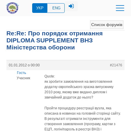
УКР
ENG
Список форумів
Re:Re: Про порядок отримання
DIPLOMA SUPPLEMENT ВНЗ
Міністерства оборони
01.01.2012 о 00:00
#21476
Гость
Quote:
Учасник
як зробити замовлення на виготовлення
додатку європейського зразка випускнику
2010 року, якому вже видано диплом і
звичайний додаток до нього?
Пройти процедуру реєстрації вузла, яка
описана в новинах на головній сторінці сайту.
В результаті отримати інструменти для
створення замовлення (програму, картки з
ЕЦП, логін/пароль в реєстрі ВНЗ) і