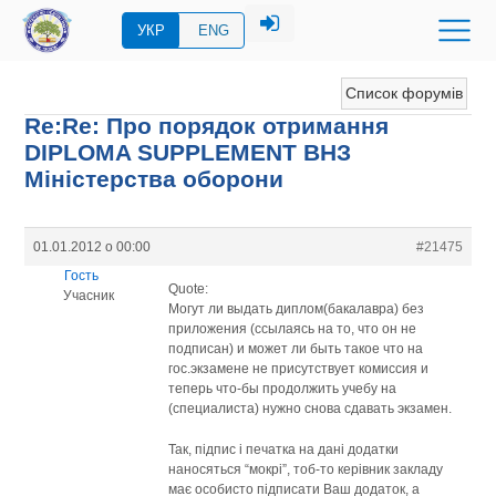
УКР
ENG
Список форумів
Re:Re: Про порядок отримання
DIPLOMA SUPPLEMENT ВНЗ
Міністерства оборони
01.01.2012 о 00:00
#21475
Гость
Quote:
Учасник
Могут ли выдать диплом(бакалавра) без
приложения (ссылаясь на то, что он не
подписан) и может ли быть такое что на
гос.экзамене не присутствует комиссия и
теперь что-бы продолжить учебу на
(специалиста) нужно снова сдавать экзамен.
Так, підпис і печатка на дані додатки
наносяться “мокрі”, тоб-то керівник закладу
має особисто підписати Ваш додаток, а