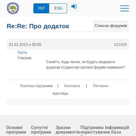
УКР
ENG
Re:Re: Про додаток
Список форумів
01.01.2012 о 00:00
#21628
Гость
Учасник
Скажіть, будь ласка, чи будуть видавати
додатки студентам заочної форми навчання?
|
|
Технічна підтримка
Контакти
Питання -
відповідь
Основні
Супутні
Зразки
Підтримка
Інформацій
програми
програми
документів
користувач
на база