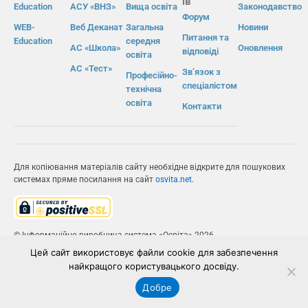
ів
Education
АСУ «ВНЗ»
Вища освіта
Законодавство
Форум
WEB-
Веб Деканат
Загальна
Новини
Питання та
Education
середня
АС «Школа»
Оновлення
відповіді
освіта
АС «Тест»
Зв’язок з
Професійно-
спеціалістом
технічна
освіта
Контакти
Для копіювання матеріалів сайту необхідне відкрите для пошукових
системах пряме посилання на сайт
osvita.net
.
© Інформаційно-виробнича система «Освіта» 2026.
Цей сайт використовує файли cookie для забезпечення
ІВС «ОСВІТА»
найкращого користувацького досвіду.
Добре