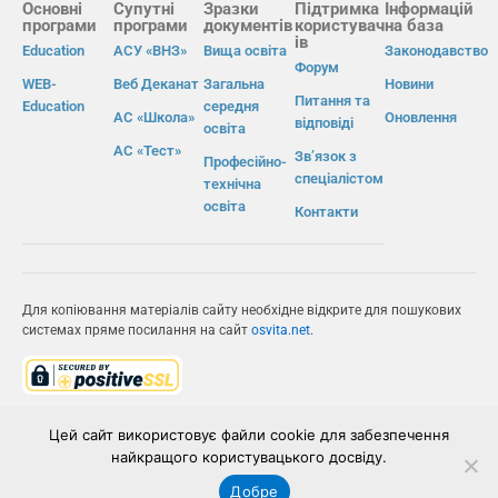
Основні
Супутні
Зразки
Підтримка
Інформацій
програми
програми
документів
користувач
на база
ів
Education
АСУ «ВНЗ»
Вища освіта
Законодавство
Форум
WEB-
Веб Деканат
Загальна
Новини
Питання та
Education
середня
АС «Школа»
Оновлення
відповіді
освіта
АС «Тест»
Зв’язок з
Професійно-
спеціалістом
технічна
освіта
Контакти
Для копіювання матеріалів сайту необхідне відкрите для пошукових
системах пряме посилання на сайт
osvita.net
.
© Інформаційно-виробнича система «Освіта» 2026.
Цей сайт використовує файли cookie для забезпечення
найкращого користувацького досвіду.
ІВС «ОСВІТА»
Добре