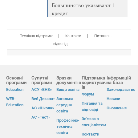
Большинство указывают 1
кредит
|
|
Технічна підтримка
Контакти
Питання -
відповідь
Основні
Супутні
Зразки
Підтримка
Інформацій
програми
програми
документів
користувач
на база
ів
Education
АСУ «ВНЗ»
Вища освіта
Законодавство
Форум
WEB-
Веб Деканат
Загальна
Новини
Питання та
Education
середня
АС «Школа»
Оновлення
відповіді
освіта
АС «Тест»
Зв’язок з
Професійно-
спеціалістом
технічна
освіта
Контакти