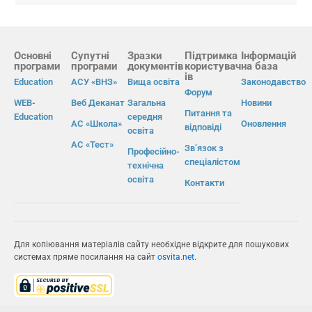
Основні
Супутні
Зразки
Підтримка
Інформацій
програми
програми
документів
користувач
на база
ів
Education
АСУ «ВНЗ»
Вища освіта
Законодавство
Форум
WEB-
Веб Деканат
Загальна
Новини
Питання та
Education
середня
АС «Школа»
Оновлення
відповіді
освіта
АС «Тест»
Зв’язок з
Професійно-
спеціалістом
технічна
освіта
Контакти
Для копіювання матеріалів сайту необхідне відкрите для пошукових
системах пряме посилання на сайт
osvita.net
.