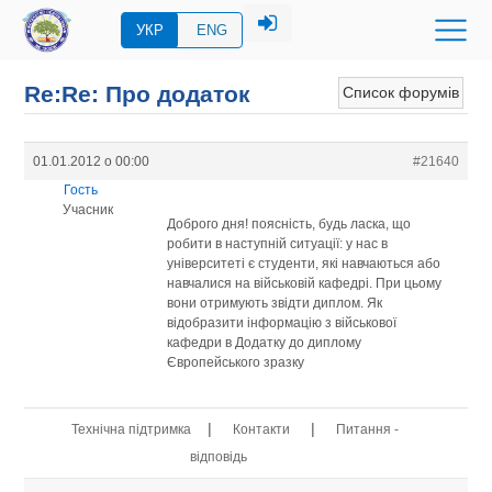
УКР
ENG
Re:Re: Про додаток
Список форумів
01.01.2012 о 00:00
#21640
Гость
Учасник
Доброго дня! поясність, будь ласка, що
робити в наступній ситуації: у нас в
університеті є студенти, які навчаються або
навчалися на військовій кафедрі. При цьому
вони отримують звідти диплом. Як
відобразити інформацію з військової
кафедри в Додатку до диплому
Європейського зразку
|
|
Технічна підтримка
Контакти
Питання -
відповідь