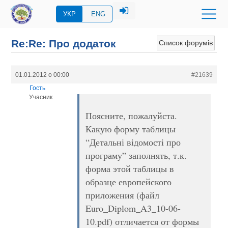
УКР
ENG
Re:Re: Про додаток
Список форумів
01.01.2012 о 00:00
#21639
Гость
Учасник
Поясните, пожалуйста.
Какую форму таблицы
“Детальні відомості про
програму” заполнять, т.к.
форма этой таблицы в
образце европейского
приложения (файл
Euro_Diplom_A3_10-06-
10.pdf) отличается от формы