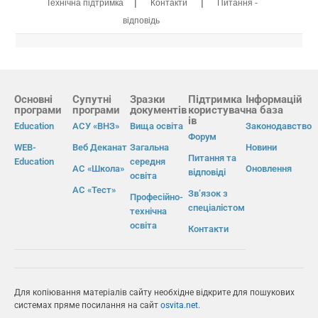
|
|
Технічна підтримка
Контакти
Питання -
відповідь
Основні
Супутні
Зразки
Підтримка
Інформацій
програми
програми
документів
користувач
на база
ів
Education
АСУ «ВНЗ»
Вища освіта
Законодавство
Форум
WEB-
Веб Деканат
Загальна
Новини
Питання та
Education
середня
АС «Школа»
Оновлення
відповіді
освіта
АС «Тест»
Зв’язок з
Професійно-
спеціалістом
технічна
освіта
Контакти
Для копіювання матеріалів сайту необхідне відкрите для пошукових
системах пряме посилання на сайт
osvita.net
.