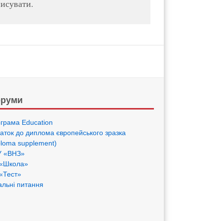
писувати.
руми
грама Eduсation
аток до диплома європейського зразка
ploma supplement)
 «ВНЗ»
«Школа»
«Тест»
альні питання