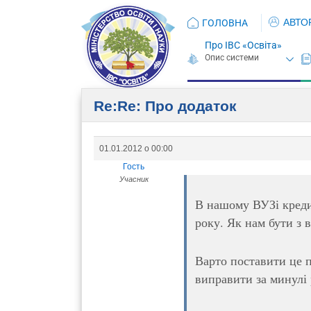
АВТО
ГОЛОВНА
Про ІВС «Освіта»
Re:Re: Про додаток
01.01.2012 о 00:00
Гость
Учасник
В нашому ВУЗі креди
року. Як нам бути з 
Варто поставити це п
виправити за минулі 