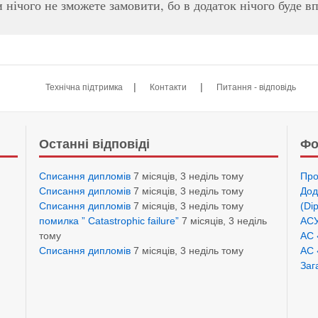
нічого не зможете замовити, бо в додаток нічого буде в
|
|
Технічна підтримка
Контакти
Питання - відповідь
Останні відповіді
Фо
Списання дипломів
7 місяців, 3 неділь тому
Про
Списання дипломів
7 місяців, 3 неділь тому
Дод
Списання дипломів
7 місяців, 3 неділь тому
(Di
помилка ” Catastrophic failure”
7 місяців, 3 неділь
АСУ
тому
АС 
Списання дипломів
7 місяців, 3 неділь тому
АС 
Заг