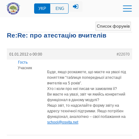
УКР
ENG
Список форумів
Re:Re: про атестацію вчителів
01.01.2012 о 00:00
#22070
Гость
Учасник
Буде, якщо розкажете, що маєте на увазі під
поняттям “таблиця попередньої атестації
вчителів на 5 років”.
Хто і коли про неї писав чи замовляв її?
Ви маєте на увазі, звіт чи якийсь конкретний
функціонал в даному модулі?
Якщо звіт, то надсилайте форму звіту на
адресу технічної підтримки. Якщо потрібен
функціонал, аналогічно – свої побажання на
school@osvita.net