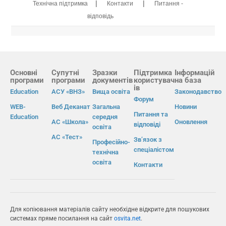
|
|
Технічна підтримка
Контакти
Питання -
відповідь
Основні
Супутні
Зразки
Підтримка
Інформацій
програми
програми
документів
користувач
на база
ів
Education
АСУ «ВНЗ»
Вища освіта
Законодавство
Форум
WEB-
Веб Деканат
Загальна
Новини
Питання та
Education
середня
АС «Школа»
Оновлення
відповіді
освіта
АС «Тест»
Зв’язок з
Професійно-
спеціалістом
технічна
освіта
Контакти
Для копіювання матеріалів сайту необхідне відкрите для пошукових
системах пряме посилання на сайт
osvita.net
.