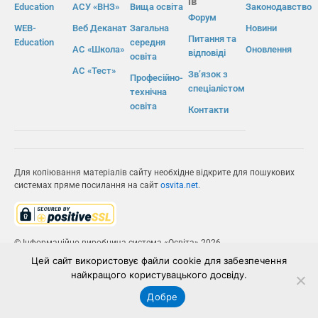
ів
Education
АСУ «ВНЗ»
Вища освіта
Законодавство
Форум
WEB-
Веб Деканат
Загальна
Новини
Питання та
Education
середня
АС «Школа»
Оновлення
відповіді
освіта
АС «Тест»
Зв’язок з
Професійно-
спеціалістом
технічна
освіта
Контакти
Для копіювання матеріалів сайту необхідне відкрите для пошукових
системах пряме посилання на сайт
osvita.net
.
© Інформаційно-виробнича система «Освіта» 2026.
Цей сайт використовує файли cookie для забезпечення
ІВС «ОСВІТА»
найкращого користувацького досвіду.
Добре