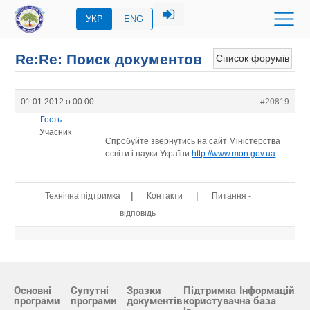
УКР
ENG
Re:Re: Поиск документов
Список форумів
01.01.2012 о 00:00
#20819
Гость
Учасник
Спробуйте звернутись на сайт Міністерства
освіти і науки України
http://www.mon.gov.ua
|
|
Технічна підтримка
Контакти
Питання -
відповідь
Основні
Супутні
Зразки
Підтримка
Інформацій
програми
програми
документів
користувач
на база