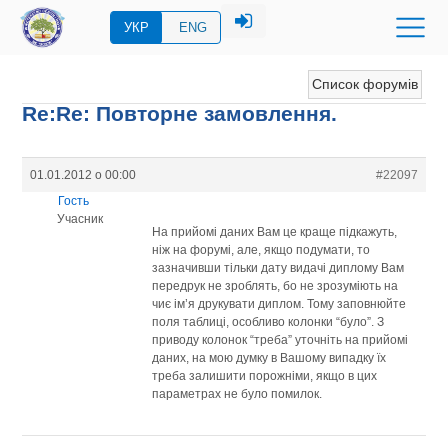
УКР
ENG
Список форумів
Re:Re: Повторне замовлення.
01.01.2012 о 00:00
#22097
Гость
Учасник
На прийомі даних Вам це краще підкажуть,
ніж на форумі, але, якщо подумати, то
зазначивши тільки дату видачі диплому Вам
передрук не зроблять, бо не зрозуміють на
чиє ім’я друкувати диплом. Тому заповнюйте
поля таблиці, особливо колонки “було”. З
приводу колонок “треба” уточніть на прийомі
даних, на мою думку в Вашому випадку їх
треба залишити порожніми, якщо в цих
параметрах не було помилок.