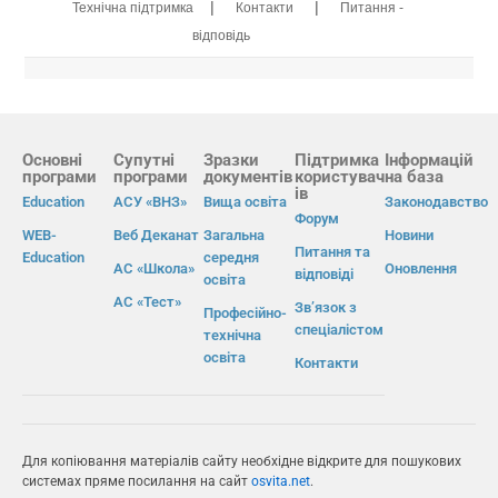
|
|
Технічна підтримка
Контакти
Питання -
відповідь
Основні
Супутні
Зразки
Підтримка
Інформацій
програми
програми
документів
користувач
на база
ів
Education
АСУ «ВНЗ»
Вища освіта
Законодавство
Форум
WEB-
Веб Деканат
Загальна
Новини
Питання та
Education
середня
АС «Школа»
Оновлення
відповіді
освіта
АС «Тест»
Зв’язок з
Професійно-
спеціалістом
технічна
освіта
Контакти
Для копіювання матеріалів сайту необхідне відкрите для пошукових
системах пряме посилання на сайт
osvita.net
.