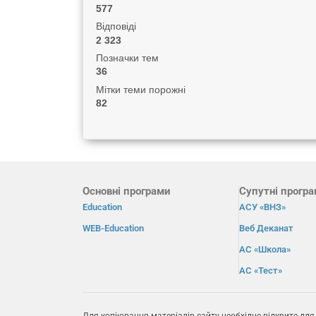
577
Відповіді
2 323
Позначки тем
36
Мітки теми порожні
82
Основні програми
Супутні прогр
Education
АСУ «ВНЗ»
WEB-Education
Веб Деканат
АС «Школа»
АС «Тест»
Для копіювання матеріалів сайту необхідне відкрите для