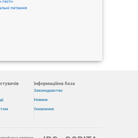
«Тест»
альні питання
стувачів
Інформаційна база
Законодавство
ді
Новини
істом
Оновлення
виробнича система