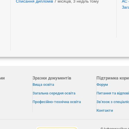
Списання дипломів
7 місяців, 3 неділь тому
АС 
Заг
ами
Зразки документів
Підтримка кори
Вища освіта
Форум
Загальна середня освіта
Питання та відпові
Професійно-технічна освіта
Зв’язок з спеціал
Контакти
© Інформаційно-