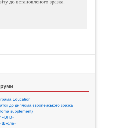
іту до встановленого зразка.
руми
грама Eduсation
аток до диплома європейського зразка
ploma supplement)
 «ВНЗ»
«Школа»