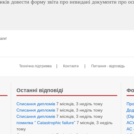
ків довести форму звіта про невидані документи про осв
аги!
|
|
Технічна підтримка
Контакти
Питання - відповідь
Останні відповіді
Фо
Списання дипломів
7 місяців, 3 неділь тому
Про
Списання дипломів
7 місяців, 3 неділь тому
Дод
Списання дипломів
7 місяців, 3 неділь тому
(Di
помилка ” Catastrophic failure”
7 місяців, 3 неділь
АСУ
тому
АС 