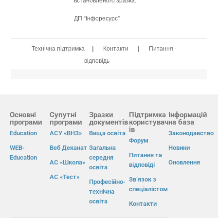
встановленого зразка.
ДП “Інфоресурс”
|
|
Технічна підтримка
Контакти
Питання -
відповідь
Основні
Супутні
Зразки
Підтримка
Інформацій
програми
програми
документів
користувач
на база
ів
Education
АСУ «ВНЗ»
Вища освіта
Законодавство
Форум
WEB-
Веб Деканат
Загальна
Новини
Питання та
Education
середня
АС «Школа»
Оновлення
відповіді
освіта
АС «Тест»
Зв’язок з
Професійно-
спеціалістом
технічна
освіта
Контакти