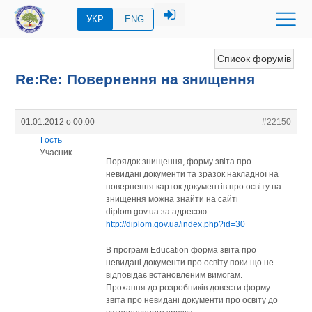
УКР
ENG
Список форумів
Re:Re: Повернення на знищення
01.01.2012 о 00:00
#22150
Гость
Учасник
Порядок знищення, форму звіта про
невидані документи та зразок накладної на
повернення карток документів про освіту на
знищення можна знайти на сайті
diplom.gov.ua за адресою:
http://diplom.gov.ua/index.php?id=30
В програмі Education форма звіта про
невидані документи про освіту поки що не
відповідає встановленим вимогам.
Прохання до розробників довести форму
звіта про невидані документи про освіту до