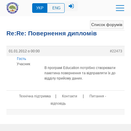
УКР
ENG
Список форумів
Re:Re: Повернення дипломів
01.01.2012 о 00:00
#22473
Гость
Учасник
В програмі Education потрібно створювати
пакетина повернення та відправляти їх до
відділу прийому даних.
|
|
Технічна підтримка
Контакти
Питання -
відповідь