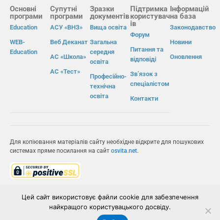
Основні
Супутні
Зразки
Підтримка
Інформацій
програми
програми
документів
користувач
на база
ів
Education
АСУ «ВНЗ»
Вища освіта
Законодавство
Форум
WEB-
Веб Деканат
Загальна
Новини
Питання та
Education
середня
АС «Школа»
Оновлення
відповіді
освіта
АС «Тест»
Зв’язок з
Професійно-
спеціалістом
технічна
освіта
Контакти
Для копіювання матеріалів сайту необхідне відкрите для пошукових
системах пряме посилання на сайт
osvita.net
.
© Інформаційно-виробнича система «Освіта» 2026.
Цей сайт використовує файли cookie для забезпечення
найкращого користувацького досвіду.
ІВС «ОСВІТА»