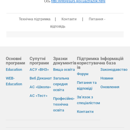
Ось
http://inforesurs.gov.ua/zrazok.html
|
|
Технічна підтримка
Контакти
Питання -
відповідь
Основні
Супутні
Зразки
Підтримка
Інформацій
програми
програми
документів
користувач
на база
ів
Education
АСУ «ВНЗ»
Вища освіта
Законодавство
Форум
WEB-
Веб Деканат
Загальна
Новини
Питання та
Education
середня
АС «Школа»
Оновлення
відповіді
освіта
АС «Тест»
Зв’язок з
Професійно-
спеціалістом
технічна
освіта
Контакти