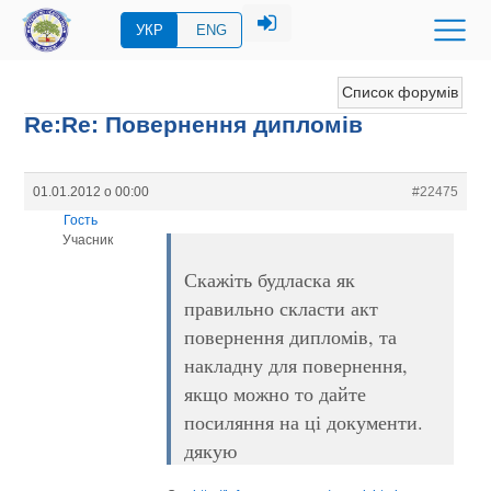
УКР
ENG
Список форумів
Re:Re: Повернення дипломів
01.01.2012 о 00:00
#22475
Гость
Учасник
Скажіть будласка як
правильно скласти акт
повернення дипломів, та
накладну для повернення,
якщо можно то дайте
посиляння на ці документи.
дякую