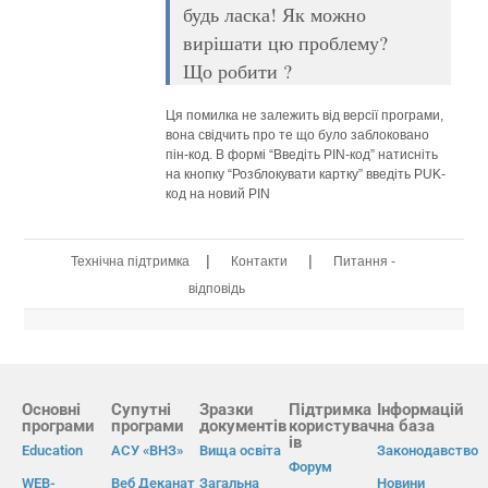
будь ласка! Як можно
вирішати цю проблему?
Що робити ?
Ця помилка не залежить від версії програми,
вона свідчить про те що було заблоковано
пін-код. В формі “Введіть PIN-код” натисніть
на кнопку “Розблокувати картку” введіть PUK-
код на новий PIN
|
|
Технічна підтримка
Контакти
Питання -
відповідь
Основні
Супутні
Зразки
Підтримка
Інформацій
програми
програми
документів
користувач
на база
ів
Education
АСУ «ВНЗ»
Вища освіта
Законодавство
Форум
WEB-
Веб Деканат
Загальна
Новини