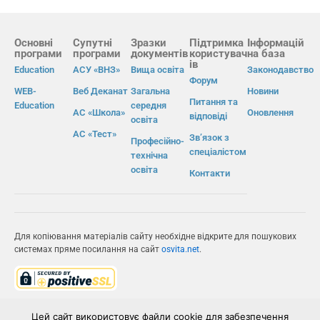
Основні
Супутні
Зразки
Підтримка
Інформацій
програми
програми
документів
користувач
на база
ів
Education
АСУ «ВНЗ»
Вища освіта
Законодавство
Форум
WEB-
Веб Деканат
Загальна
Новини
Питання та
Education
середня
АС «Школа»
Оновлення
відповіді
освіта
АС «Тест»
Зв’язок з
Професійно-
спеціалістом
технічна
освіта
Контакти
Для копіювання матеріалів сайту необхідне відкрите для пошукових
системах пряме посилання на сайт
osvita.net
.
© Інформаційно-виробнича система «Освіта» 2026.
Цей сайт використовує файли cookie для забезпечення