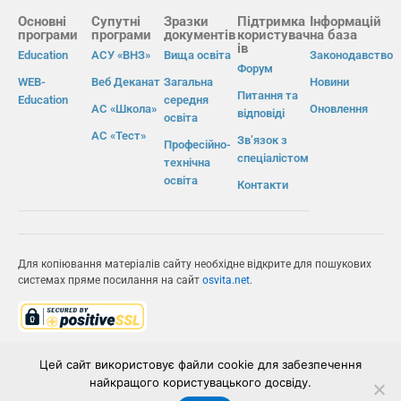
Основні
Супутні
Зразки
Підтримка
Інформацій
програми
програми
документів
користувач
на база
ів
Education
АСУ «ВНЗ»
Вища освіта
Законодавство
Форум
WEB-
Веб Деканат
Загальна
Новини
Питання та
Education
середня
АС «Школа»
Оновлення
відповіді
освіта
АС «Тест»
Зв’язок з
Професійно-
спеціалістом
технічна
освіта
Контакти
Для копіювання матеріалів сайту необхідне відкрите для пошукових
системах пряме посилання на сайт
osvita.net
.
© Інформаційно-виробнича система «Освіта» 2026.
Цей сайт використовує файли cookie для забезпечення
найкращого користувацького досвіду.
ІВС «ОСВІТА»