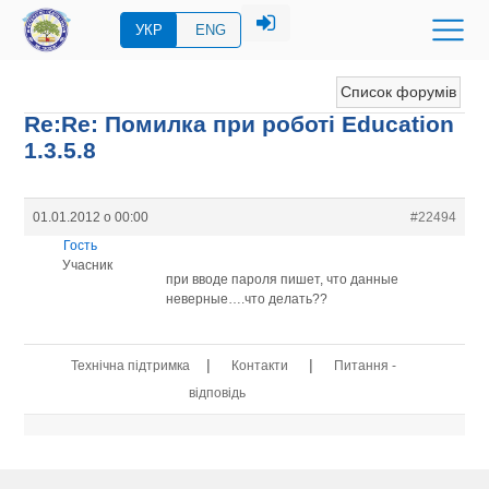
УКР
ENG
Список форумів
Re:Re: Помилка при роботі Education
1.3.5.8
01.01.2012 о 00:00
#22494
Гость
Учасник
при вводе пароля пишет, что данные
неверные….что делать??
|
|
Технічна підтримка
Контакти
Питання -
відповідь