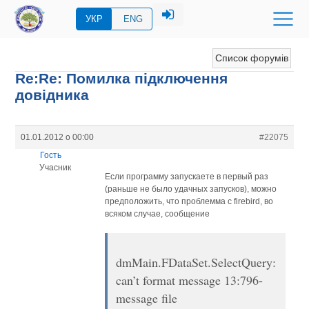
УКР
ENG
Список форумів
Re:Re: Помилка підключення
довідника
01.01.2012 о 00:00
#22075
Гость
Учасник
Если программу запускаете в первый раз
(раньше не было удачных запусков), можно
предположить, что проблемма с firebird, во
всяком случае, сообщение
dmMain.FDataSet.SelectQuery:
can’t format message 13:796-
message file