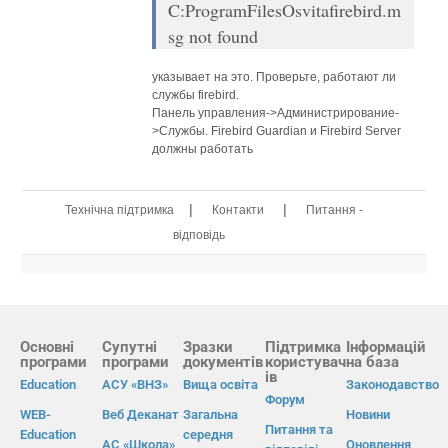
C:ProgramFilesOsvitafirebird.m
sg not found
указывает на это. Проверьте, работают ли
службы firebird.
Панель управления->Администрирование-
>Службы. Firebird Guardian и Firebird Server
должны работать
|
|
Технічна підтримка
Контакти
Питання -
відповідь
Основні
Супутні
Зразки
Підтримка
Інформацій
програми
програми
документів
користувач
на база
ів
Education
АСУ «ВНЗ»
Вища освіта
Законодавство
Форум
WEB-
Веб Деканат
Загальна
Новини
Питання та
Education
середня
АС «Школа»
Оновлення