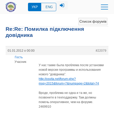
УКР
ENG
Список форумів
Re:Re: Помилка підключення
довідника
01.01.2012 о 00:00
#22079
Гость
Учасник
У нас также была проблема после установки
новой версии программы и использования
нового “довідника”.
http://osvita.net/forum.php?
msg=2015&forum=7&numpage=2&total=74
Вроде, проблема не одна и та же, но
позвоните в техподдержку. Там должны
помочь оперативнее, чем на форуме.
2469910