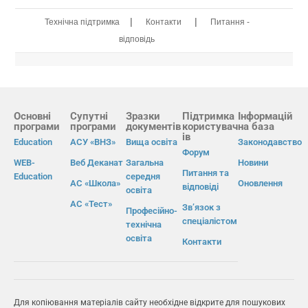
|
|
Технічна підтримка
Контакти
Питання -
відповідь
Основні
Супутні
Зразки
Підтримка
Інформацій
програми
програми
документів
користувач
на база
ів
Education
АСУ «ВНЗ»
Вища освіта
Законодавство
Форум
WEB-
Веб Деканат
Загальна
Новини
Питання та
Education
середня
АС «Школа»
Оновлення
відповіді
освіта
АС «Тест»
Зв’язок з
Професійно-
спеціалістом
технічна
освіта
Контакти
Для копіювання матеріалів сайту необхідне відкрите для пошукових