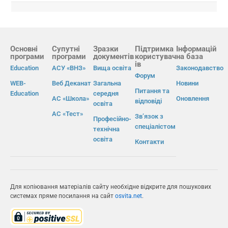
Основні
Супутні
Зразки
Підтримка
Інформацій
програми
програми
документів
користувач
на база
ів
Education
АСУ «ВНЗ»
Вища освіта
Законодавство
Форум
WEB-
Веб Деканат
Загальна
Новини
Питання та
Education
середня
АС «Школа»
Оновлення
відповіді
освіта
АС «Тест»
Зв’язок з
Професійно-
спеціалістом
технічна
освіта
Контакти
Для копіювання матеріалів сайту необхідне відкрите для пошукових
системах пряме посилання на сайт
osvita.net
.