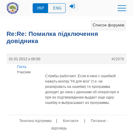
УКР
ENG
Список форумів
Re:Re: Помилка підключення
довідника
01.01.2012 о 00:00
#22076
Гость
Учасник
Службы работают. Если в окне с ошибкой
нажать кнопку “Ні для всіх” (т.е. не
реагировать на ошибки) то программа
доходит до окна с данными об операторе и
при их подтверждении выдает еще одну
ошибку и выбрасывает из программы.
|
|
Технічна підтримка
Контакти
Питання -
відповідь