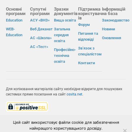
Основні
Супутні
Зразки
Підтримка
Інформацій
програми
програми
документів
користувач
на база
ів
Education
АСУ «ВНЗ»
Вища освіта
Законодавство
Форум
WEB-
Веб Деканат
Загальна
Новини
Питання та
Education
середня
АС «Школа»
Оновлення
відповіді
освіта
АС «Тест»
Зв’язок з
Професійно-
спеціалістом
технічна
освіта
Контакти
Для копіювання матеріалів сайту необхідне відкрите для пошукових
системах пряме посилання на сайт
osvita.net
.
© Інформаційно-виробнича система «Освіта» 2026.
Цей сайт використовує файли cookie для забезпечення
найкращого користувацького досвіду.
ІВС «ОСВІТА»