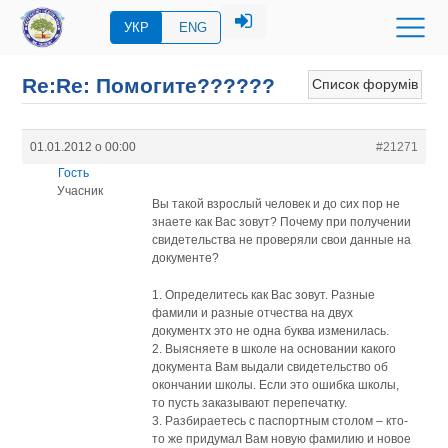
УКР
ENG
Re:Re: Помогите??????
Список форумів
01.01.2012 о 00:00
#21271
Гость
Учасник
Вы такой взрослый человек и до сих пор не
знаете как Вас зовут? Почему при получении
свидетельства не проверяли свои данные на
документе?
1. Определитесь как Вас зовут. Разные
фамили и разные отчества на двух
документх это не одна буква изменилась.
2. Выясняете в школе на основании какого
документа Вам выдали свидетельство об
окончании школы. Если это ошибка школы,
то пусть заказывают перепечатку.
3. Разбираетесь с паспортным столом – кто-
то же придумал Вам новую фамилию и новое