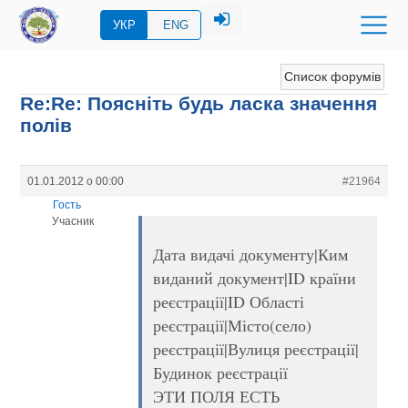
УКР
ENG
Список форумів
Re:Re: Поясніть будь ласка значення
полів
01.01.2012 о 00:00
#21964
Гость
Учасник
Дата видачі документу|Ким
виданий документ|ID країни
реєстрації|ID Області
реєстрації|Місто(село)
реєстрації|Вулиця реєстрації|
Будинок реєстрації
ЭТИ ПОЛЯ ЕСТЬ