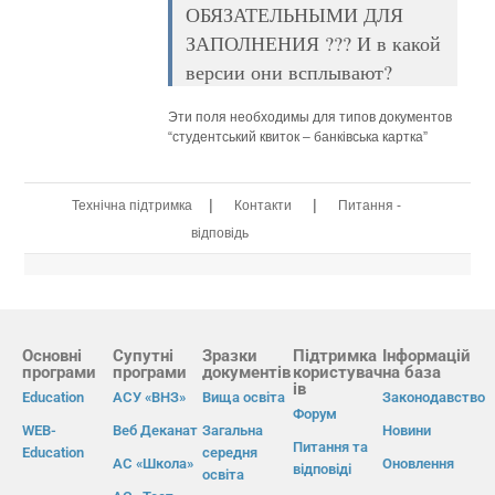
ОБЯЗАТЕЛЬНЫМИ ДЛЯ
ЗАПОЛНЕНИЯ ??? И в какой
версии они всплывают?
Эти поля необходимы для типов документов
“студентський квиток – банківська картка”
|
|
Технічна підтримка
Контакти
Питання -
відповідь
Основні
Супутні
Зразки
Підтримка
Інформацій
програми
програми
документів
користувач
на база
ів
Education
АСУ «ВНЗ»
Вища освіта
Законодавство
Форум
WEB-
Веб Деканат
Загальна
Новини
Питання та
Education
середня
АС «Школа»
Оновлення
відповіді
освіта