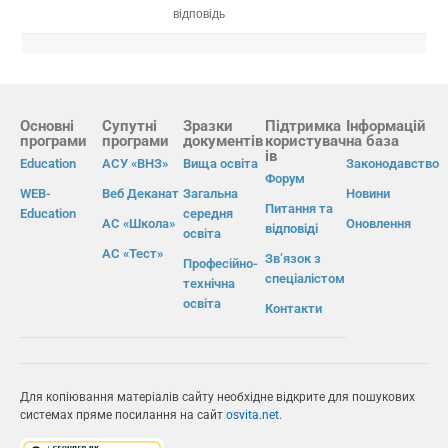
відповідь
Основні
Супутні
Зразки
Підтримка
Інформацій
програми
програми
документів
користувач
на база
ів
Education
АСУ «ВНЗ»
Вища освіта
Законодавство
Форум
WEB-
Веб Деканат
Загальна
Новини
Питання та
Education
середня
АС «Школа»
Оновлення
відповіді
освіта
АС «Тест»
Зв’язок з
Професійно-
спеціалістом
технічна
освіта
Контакти
Для копіювання матеріалів сайту необхідне відкрите для пошукових
системах пряме посилання на сайт
osvita.net
.