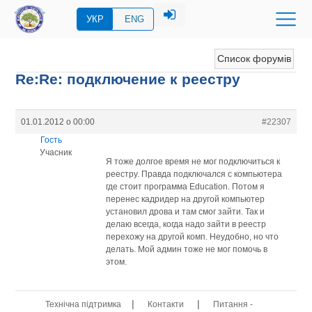
УКР
ENG
Список форумів
Re:Re: подключение к реестру
01.01.2012 о 00:00
#22307
Гость
Учасник
Я тоже долгое время не мог подключиться к
реестру. Правда подключался с компьютера
где стоит программа Eduсation. Потом я
перенес кадридер на другой компьютер
установил дрова и там смог зайти. Так и
делаю всегда, когда надо зайти в реестр
перехожу на другой комп. Неудобно, но что
делать. Мой админ тоже не мог помочь в
этом.
|
|
Технічна підтримка
Контакти
Питання -