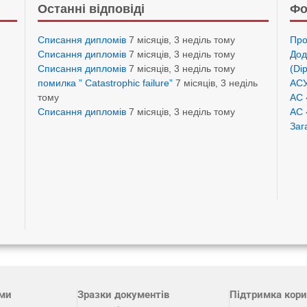
Останні відповіді
Фо
Списання дипломів
7 місяців, 3 неділь тому
Про
Списання дипломів
7 місяців, 3 неділь тому
Дод
Списання дипломів
7 місяців, 3 неділь тому
(Di
помилка ” Catastrophic failure”
7 місяців, 3 неділь
АСУ
тому
АС 
Списання дипломів
7 місяців, 3 неділь тому
АС 
Заг
ами
Зразки документів
Підтримка кори