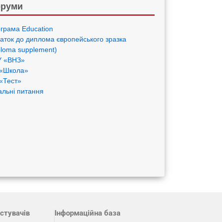
руми
грама Eduсation
аток до диплома європейського зразка
ploma supplement)
 «ВНЗ»
«Школа»
«Тест»
альні питання
стувачів
Інформаційна база