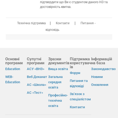
підтвердити що Ви є студентом даного НЗ та
достовірність квитка.
|
|
Технічна підтримка
Контакти
Питання -
відповідь
Основні
Супутні
Зразки
Підтримка
Інформацій
програми
програми
документів
користувач
на база
ів
Education
АСУ «ВНЗ»
Вища освіта
Законодавство
Форум
WEB-
Веб Деканат
Загальна
Новини
Питання та
Education
середня
АС «Школа»
Оновлення
відповіді
освіта
АС «Тест»
Зв’язок з
Професійно-
спеціалістом
технічна
освіта
Контакти