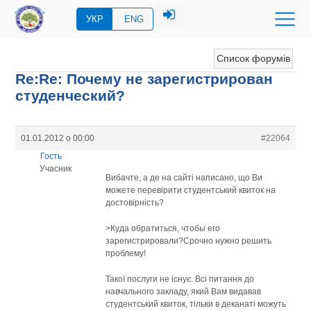
УКР
ENG
Список форумів
Re:Re: Почему не зарегистрирован
студенческий?
01.01.2012 о 00:00
#22064
Гость
Учасник
Вибачте, а де на сайті написано, що Ви
можете перевірити студентський квиток на
достовірність?
>Куда обратиться, чтобы его
зарегистрировали?Срочно нужно решить
проблему!
Такої послуги не існує. Всі питання до
навчального закладу, який Вам видавав
студентський квиток, тільки в деканаті можуть